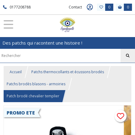
0177208788
Contact
0
0
Des patchs qui racontent une histoire !
Accueil
Patchs thermocollants et écussons brodés
Patchs brodés blasons - armoiries
Patch brodé chevalier templier
PROMO ETE