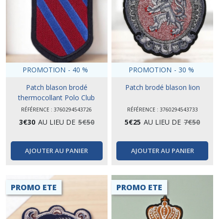
PROMOTION
-
40
%
PROMOTION
-
30
%
Patch blason brodé
Patch brodé blason lion
thermocollant Polo Club
RÉFÉRENCE : 3760294543726
RÉFÉRENCE : 3760294543733
3
€
30
AU LIEU DE
5
€
50
5
€
25
AU LIEU DE
7
€
50
AJOUTER AU PANIER
AJOUTER AU PANIER
PROMO ETE
PROMO ETE