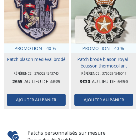
PROMOTION
-
40
%
PROMOTION
-
40
%
Patch blason médiéval brodé
Patch brodé blason royal -
écusson thermocollant
RÉFÉRENCE : 3760294543740
RÉFÉRENCE : 3760294546017
2
€
55
AU LIEU DE
4
€
25
3
€
30
AU LIEU DE
5
€
50
AJOUTER AU PANIER
AJOUTER AU PANIER
Patchs personnalisés sur mesure
Devis gratuit dès 5 patchs