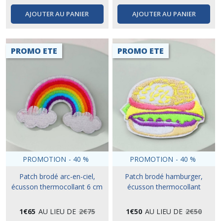
AJOUTER AU PANIER
AJOUTER AU PANIER
PROMO ETE
PROMO ETE
PROMOTION
-
40
%
PROMOTION
-
40
%
Patch brodé arc-en-ciel,
Patch brodé hamburger,
écusson thermocollant 6 cm
écusson thermocollant
1
€
65
AU LIEU DE
2
€
75
1
€
50
AU LIEU DE
2
€
50