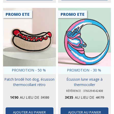
PROMO ETE
PROMO ETE
PROMOTION
-
50
%
PROMOTION
-
30
%
Patch brodé hot-dog, écusson
Écusson lune visage à
thermocollant rétro
thermocoller
RÉFÉRENCE : 3760294542408
1
€
90
AU LIEU DE
3
€
80
3
€
35
AU LIEU DE
4
€
79
AJOUTER AU PANIER
AJOUTER AU PANIER