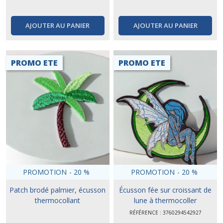
AJOUTER AU PANIER
AJOUTER AU PANIER
PROMO ETE
PROMO ETE
PROMOTION
-
20
%
PROMOTION
-
20
%
Patch brodé palmier, écusson
Écusson fée sur croissant de
thermocollant
lune à thermocoller
RÉFÉRENCE : 3760294542927