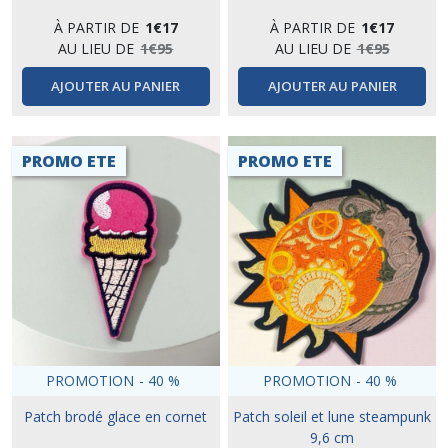
À PARTIR DE
1
€
17
À PARTIR DE
1
€
17
AU LIEU DE
1
€
95
AU LIEU DE
1
€
95
AJOUTER AU PANIER
AJOUTER AU PANIER
PROMO ETE
PROMO ETE
PROMOTION
-
40
%
PROMOTION
-
40
%
Patch brodé glace en cornet
Patch soleil et lune steampunk
9,6 cm