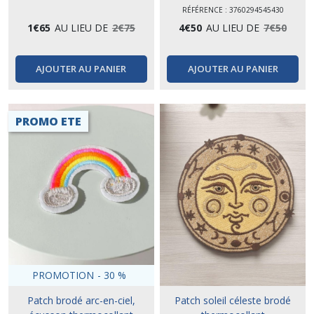
RÉFÉRENCE : 3760294545430
1
€
65
AU LIEU DE
2
€
75
4
€
50
AU LIEU DE
7
€
50
AJOUTER AU PANIER
AJOUTER AU PANIER
PROMO ETE
PROMOTION
-
30
%
Patch brodé arc-en-ciel,
Patch soleil céleste brodé