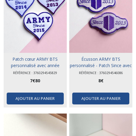
Patch cœur ARMY BTS
Écusson ARMY BTS
personnalisé avec année
personnalisé - Patch Since avec
d'entrée dans le fandom
année
RÉFÉRENCE : 3760294545829
RÉFÉRENCE : 3760294546086
7
€
80
8
€
AJOUTER AU PANIER
AJOUTER AU PANIER