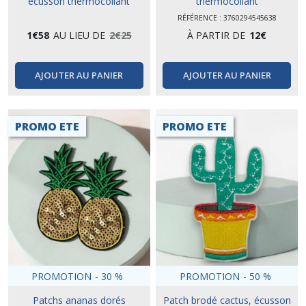
écusson thermocollant
thermocollant
RÉFÉRENCE : 3760294545638
1
€
58
AU LIEU DE
2
€
25
À PARTIR DE
12
€
AJOUTER AU PANIER
AJOUTER AU PANIER
PROMO ETE
PROMO ETE
PROMOTION
-
30
%
PROMOTION
-
50
%
Patchs ananas dorés
Patch brodé cactus, écusson