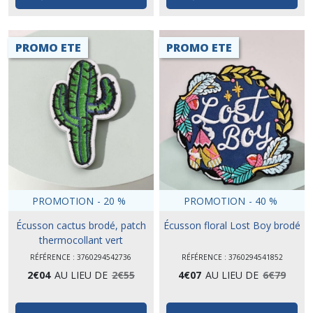
PROMO ETE
PROMO ETE
PROMOTION
-
20
%
PROMOTION
-
40
%
Écusson cactus brodé, patch
Écusson floral Lost Boy brodé
thermocollant vert
RÉFÉRENCE : 3760294542736
RÉFÉRENCE : 3760294541852
2
€
04
AU LIEU DE
2
€
55
4
€
07
AU LIEU DE
6
€
79