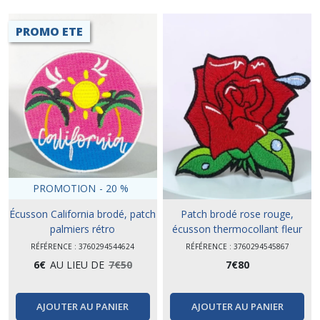
PROMO ETE
PROMOTION
-
20
%
Écusson California brodé, patch
Patch brodé rose rouge,
palmiers rétro
écusson thermocollant fleur
RÉFÉRENCE : 3760294544624
RÉFÉRENCE : 3760294545867
6
€
AU LIEU DE
7
€
50
7
€
80
AJOUTER AU PANIER
AJOUTER AU PANIER