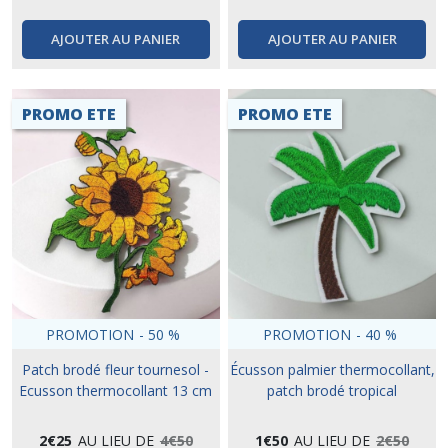
AJOUTER AU PANIER
AJOUTER AU PANIER
PROMO ETE
PROMO ETE
PROMOTION
-
50
%
PROMOTION
-
40
%
Patch brodé fleur tournesol -
Écusson palmier thermocollant,
Ecusson thermocollant 13 cm
patch brodé tropical
2
€
25
AU LIEU DE
4
€
50
1
€
50
AU LIEU DE
2
€
50