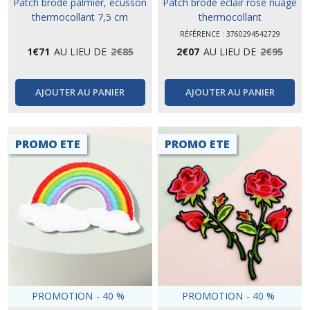
Patch brodé palmier, écusson
Patch brodé éclair rose nuage
thermocollant 7,5 cm
thermocollant
RÉFÉRENCE : 3760294542729
1
€
71
AU LIEU DE
2
€
85
2
€
07
AU LIEU DE
2
€
95
AJOUTER AU PANIER
AJOUTER AU PANIER
PROMO ETE
PROMO ETE
PROMOTION
-
40
%
PROMOTION
-
40
%