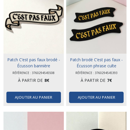
Patch C’est pas faux brodé -
Patch brodé C’est pas faux -
Écusson bannière
Écusson phrase culte
thermocollant
RÉFÉRENCE : 3760294545508
RÉFÉRENCE : 3760294545393
À PARTIR DE
8
€
À PARTIR DE
7
€
AJOUTER AU PANIER
AJOUTER AU PANIER