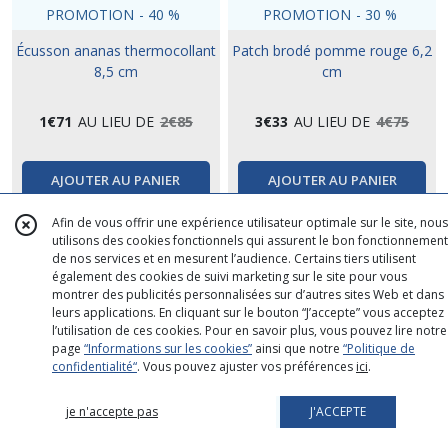
PROMOTION
-
40
%
PROMOTION
-
30
%
Écusson ananas thermocollant
Patch brodé pomme rouge 6,2
8,5 cm
cm
1
€
71
AU LIEU DE
2
€
85
3
€
33
AU LIEU DE
4
€
75
AJOUTER AU PANIER
AJOUTER AU PANIER
Afin de vous offrir une expérience utilisateur optimale sur le site, nous
utilisons des cookies fonctionnels qui assurent le bon fonctionnement
PROMO ETE
PROMO ETE
de nos services et en mesurent l’audience. Certains tiers utilisent
également des cookies de suivi marketing sur le site pour vous
montrer des publicités personnalisées sur d’autres sites Web et dans
leurs applications. En cliquant sur le bouton “J’accepte” vous acceptez
l’utilisation de ces cookies. Pour en savoir plus, vous pouvez lire notre
page
“Informations sur les cookies”
ainsi que notre
“Politique de
confidentialité“
. Vous pouvez ajuster vos préférences
ici
.
je n'accepte pas
J'ACCEPTE