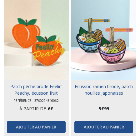
Patch pêche brodé Feelin’
Écusson ramen brodé, patch
Peachy, écusson fruit
nouilles japonaises
thermocollant
RÉFÉRENCE : 3760294546062
À PARTIR DE
6
€
5
€
99
AJOUTER AU PANIER
AJOUTER AU PANIER