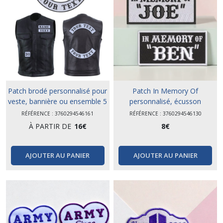
Patch brodé personnalisé pour
Patch In Memory Of
veste, bannière ou ensemble 5
personnalisé, écusson
pièces
commémoratif brodé
RÉFÉRENCE : 3760294546161
RÉFÉRENCE : 3760294546130
À PARTIR DE
16
€
8
€
AJOUTER AU PANIER
AJOUTER AU PANIER