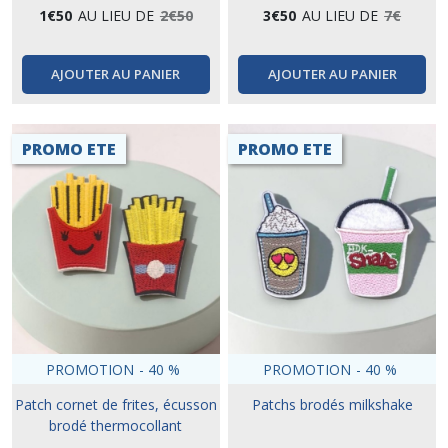
1
€
50
AU LIEU DE
2
€
50
3
€
50
AU LIEU DE
7
€
AJOUTER AU PANIER
AJOUTER AU PANIER
PROMO ETE
PROMO ETE
PROMOTION
-
40
%
PROMOTION
-
40
%
Patch cornet de frites, écusson
Patchs brodés milkshake
brodé thermocollant