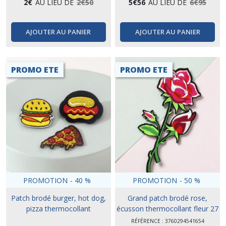
2
€
AU LIEU DE
2
€
50
5
€
56
AU LIEU DE
6
€
95
AJOUTER AU PANIER
AJOUTER AU PANIER
PROMO ETE
PROMO ETE
PROMOTION
-
40
%
PROMOTION
-
50
%
Patch brodé burger, hot dog,
Grand patch brodé rose,
pizza thermocollant
écusson thermocollant fleur 27
cm
RÉFÉRENCE : 3760294541654