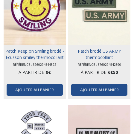
Afficher
les
résultats
Patch Keep on Smiling brodé -
Patch brodé US ARMY
Écusson smiley thermocollant
thermocollant
RÉFÉRENCE : 3760294544822
RÉFÉRENCE : 3760294542590
À PARTIR DE
9
€
À PARTIR DE
6
€
50
AJOUTER AU PANIER
AJOUTER AU PANIER