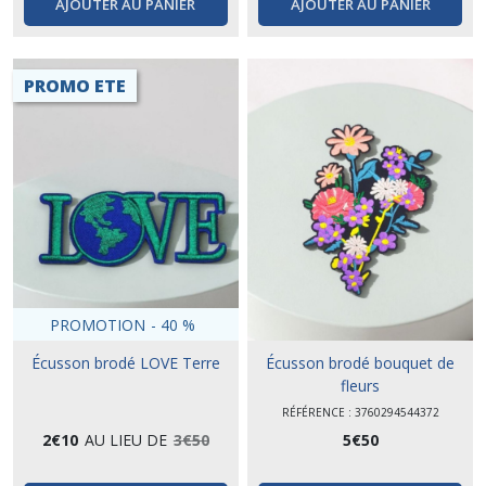
AJOUTER AU PANIER
AJOUTER AU PANIER
PROMO ETE
PROMOTION
-
40
%
Écusson brodé LOVE Terre
Écusson brodé bouquet de
fleurs
RÉFÉRENCE : 3760294544372
2
€
10
AU LIEU DE
3
€
50
5
€
50