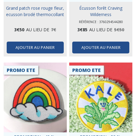
Grand patch rose rouge fleur,
Écusson forêt Craving
ecusson brodé thermocollant
Wilderness
RÉFÉRENCE : 3760294544280
3
€
50
AU LIEU DE
7
€
3
€
85
AU LIEU DE
5
€
50
AJOUTER AU PANIER
AJOUTER AU PANIER
PROMO ETE
PROMO ETE