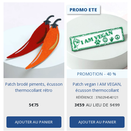
PROMO ETE
PROMOTION
-
40
%
Patch brodé piments, écusson
Patch vegan I AM VEGAN,
thermocollant rétro
écusson thermocollant
RÉFÉRENCE : 3760294540121
5
€
75
3
€
59
AU LIEU DE
5
€
99
AJOUTER AU PANIER
AJOUTER AU PANIER