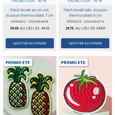
PROMOTION
-
40
%
PROMOTION
-
50
%
Patch brodé arc en ciel,
Patch brodé kale, écusson
écusson thermocollant 7 cm
thermocollant 8 cm
RÉFÉRENCE : 3760294544938
RÉFÉRENCE : 3760294542774
2
€
49
AU LIEU DE
4
€
15
2
€
75
AU LIEU DE
5
€
50
AJOUTER AU PANIER
AJOUTER AU PANIER
PROMO ETE
PROMO ETE