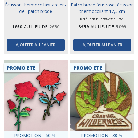
Écusson thermocollant arc-en-
Patch brodé feur rose, écusson
ciel, patch brodé
thermocollant 17,5 cm
RÉFÉRENCE : 3760294544921
1
€
50
AU LIEU DE
2
€
50
3
€
59
AU LIEU DE
5
€
99
AJOUTER AU PANIER
AJOUTER AU PANIER
PROMO ETE
PROMO ETE
PROMOTION
-
50
%
PROMOTION
-
30
%