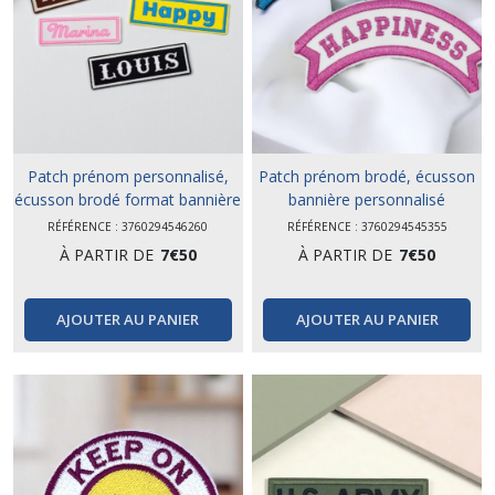
originaux,
rétro
et
engagés
(25)
Stickers
vinyle
(12)
Patch prénom personnalisé,
Patch prénom brodé, écusson
écusson brodé format bannière
bannière personnalisé
Les
RÉFÉRENCE : 3760294546260
RÉFÉRENCE : 3760294545355
petits
prix
À PARTIR DE
7
€
50
À PARTIR DE
7
€
50
(430)
AJOUTER AU PANIER
AJOUTER AU PANIER
CARTE
CADEAU
(2)
Patchs
personnalisés
(22)