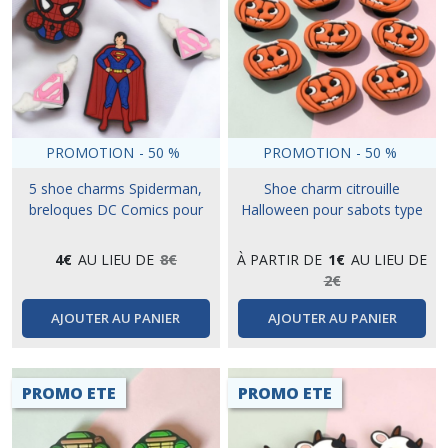
PROMOTION
-
50
%
PROMOTION
-
50
%
5 shoe charms Spiderman,
Shoe charm citrouille
breloques DC Comics pour
Halloween pour sabots type
sabots type crocs
crocs
4
€
AU LIEU DE
8
€
À PARTIR DE
1
€
AU LIEU DE
2
€
AJOUTER AU PANIER
AJOUTER AU PANIER
PROMO ETE
PROMO ETE