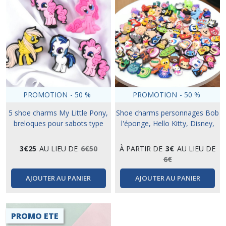
PROMOTION
-
50
%
PROMOTION
-
50
%
5 shoe charms My Little Pony,
Shoe charms personnages Bob
breloques pour sabots type
l'éponge, Hello Kitty, Disney,
crocs
Toy Story... pour sabots type
crocs
3
€
25
AU LIEU DE
6
€
50
À PARTIR DE
3
€
AU LIEU DE
6
€
AJOUTER AU PANIER
AJOUTER AU PANIER
PROMO ETE