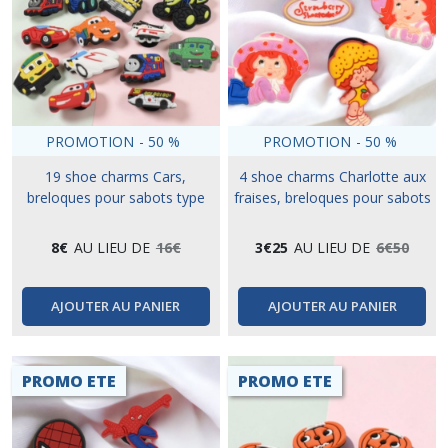
PROMOTION
-
50
%
PROMOTION
-
50
%
19 shoe charms Cars,
4 shoe charms Charlotte aux
breloques pour sabots type
fraises, breloques pour sabots
crocs
type crocs
8
€
AU LIEU DE
16
€
3
€
25
AU LIEU DE
6
€
50
AJOUTER AU PANIER
AJOUTER AU PANIER
PROMO ETE
PROMO ETE