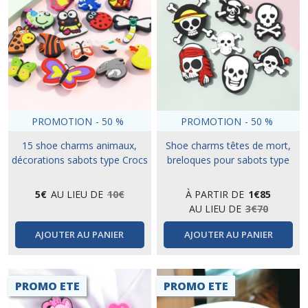
PROMOTION
-
50
%
PROMOTION
-
50
%
15 shoe charms animaux,
Shoe charms têtes de mort,
décorations sabots type Crocs
breloques pour sabots type
crocs
5
€
AU LIEU DE
10
€
À PARTIR DE
1
€
85
AU LIEU DE
3
€
70
AJOUTER AU PANIER
AJOUTER AU PANIER
PROMO ETE
PROMO ETE