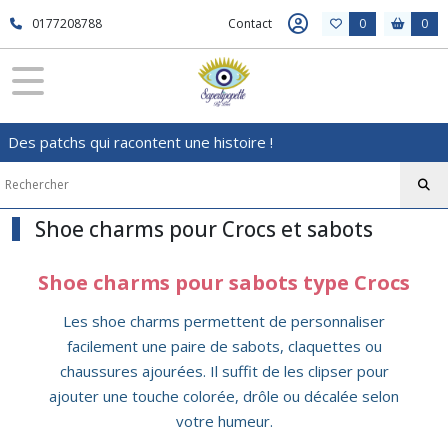
Fermer
0177208788
Contact
0
0
FILTRES
Tous
Des patchs qui racontent une histoire !
les
produits
Les
petits
prix
Shoe charms pour Crocs et sabots
Shoe
charms
Shoe charms pour sabots type Crocs
pour
Crocs
Les shoe charms permettent de personnaliser
et
sabots
facilement une paire de sabots, claquettes ou
chaussures ajourées. Il suffit de les clipser pour
ajouter une touche colorée, drôle ou décalée selon
Afficher
votre humeur.
les