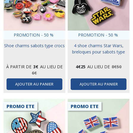
PROMOTION
-
50
%
PROMOTION
-
50
%
Shoe charms sabots type crocs
4 shoe charms Star Wars,
breloques pour sabots type
crocs
À PARTIR DE
3
€
AU LIEU DE
4
€
25
AU LIEU DE
8
€
50
6
€
AJOUTER AU PANIER
AJOUTER AU PANIER
PROMO ETE
PROMO ETE