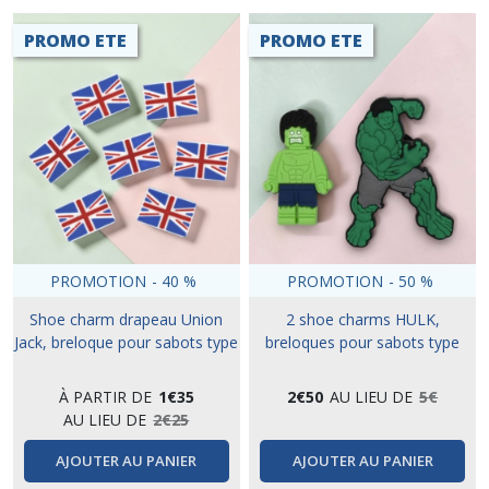
PROMO ETE
PROMO ETE
PROMOTION
-
40
%
PROMOTION
-
50
%
Shoe charm drapeau Union
2 shoe charms HULK,
Jack, breloque pour sabots type
breloques pour sabots type
crocs
crocs
À PARTIR DE
1
€
35
2
€
50
AU LIEU DE
5
€
AU LIEU DE
2
€
25
AJOUTER AU PANIER
AJOUTER AU PANIER