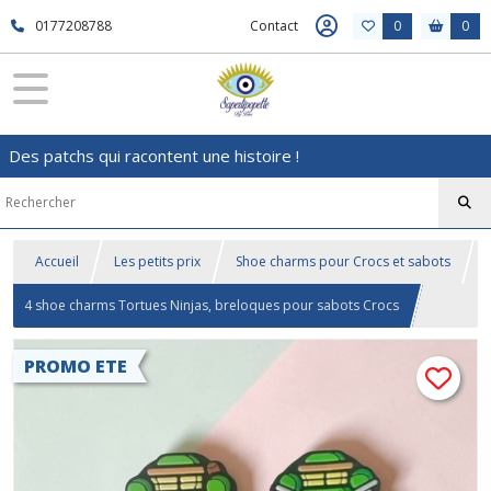
0177208788
Contact
0
0
Des patchs qui racontent une histoire !
Accueil
Les petits prix
Shoe charms pour Crocs et sabots
4 shoe charms Tortues Ninjas, breloques pour sabots Crocs
PROMO ETE