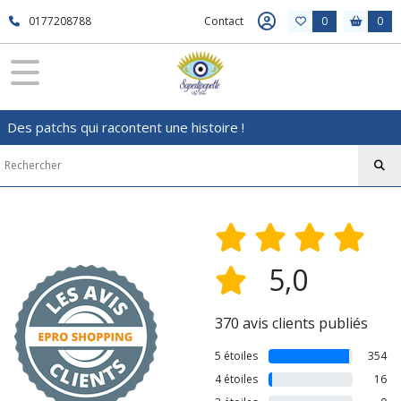
0177208788
Contact
0
0
Des patchs qui racontent une histoire !
5,0
370 avis clients publiés
5 étoiles
354
4 étoiles
16