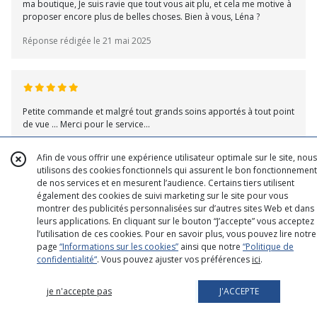
ma boutique, Je suis ravie que tout vous ait plu, et cela me motive à
proposer encore plus de belles choses. Bien à vous, Léna ?
Réponse rédigée le 21 mai 2025
Petite commande et malgré tout grands soins apportés à tout point
de vue ... Merci pour le service...
Avis rédigé le 18 mai 2025 par Pascal S
Afin de vous offrir une expérience utilisateur optimale sur le site, nous
Notre réponse
:
utilisons des cookies fonctionnels qui assurent le bon fonctionnement
Merci du fond du cœur pour votre évaluation ! C’est toujours un vrai
de nos services et en mesurent l’audience. Certains tiers utilisent
plaisir de lire ce genre de retour. Ça compte beaucoup pour moi. Je
également des cookies de suivi marketing sur le site pour vous
tiens à traiter toutes les commandes de la même façon et à y
montrer des publicités personnalisées sur d’autres sites Web et dans
prodiguer le même soin ?. A bientôt j'espère. Léna ?
leurs applications. En cliquant sur le bouton “J’accepte” vous acceptez
l’utilisation de ces cookies. Pour en savoir plus, vous pouvez lire notre
Réponse rédigée le 21 mai 2025
page
“Informations sur les cookies”
ainsi que notre
“Politique de
confidentialité“
. Vous pouvez ajuster vos préférences
ici
.
je n'accepte pas
J'ACCEPTE
De bons produits impeccablement emballés