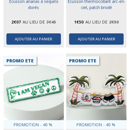
Écusson ananas à sequins
Écusson thermocollant arc-en-
dorés
ciel, patch brodé
2
€
07
AU LIEU DE
3
€
45
1
€
50
AU LIEU DE
2
€
50
AJOUTER AU PANIER
AJOUTER AU PANIER
PROMO ETE
PROMO ETE
PROMOTION
-
40
%
PROMOTION
-
40
%