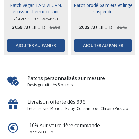
Patch vegan I AM VEGAN,
Patch brodé palmiers et linge
écusson thermocollant
suspendu
RÉFÉRENCE : 3760294540121
3
€
59
AU LIEU DE
5
€
99
2
€
25
AU LIEU DE
3
€
75
AJOUTER AU PANIER
AJOUTER AU PANIER
Patchs personnalisés sur mesure
Devis gratuit dès 5 patchs
Livraison offerte dès 39€
Lettre suivie, Mondial Relay, Colissimo ou Chrono Pick-Up
-10% sur votre 1ère commande
Code WELCOME