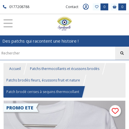
0177208788
Contact
0
0
Des patchs qui racontent une histoire !
Accueil
Patchs thermocollants et écussons brodés
Patchs brodés fleurs, écussons fruit et nature
Patch brodé cerises à sequins thermocollant
PROMO ETE