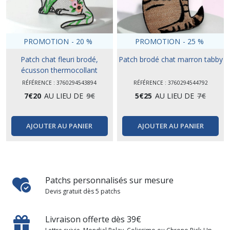
PROMOTION
-
20
%
PROMOTION
-
25
%
Patch chat fleuri brodé,
Patch brodé chat marron tabby
écusson thermocollant
RÉFÉRENCE : 3760294543894
RÉFÉRENCE : 3760294544792
7
€
20
AU LIEU DE
9
€
5
€
25
AU LIEU DE
7
€
AJOUTER AU PANIER
AJOUTER AU PANIER
Patchs personnalisés sur mesure
Devis gratuit dès 5 patchs
Livraison offerte dès 39€