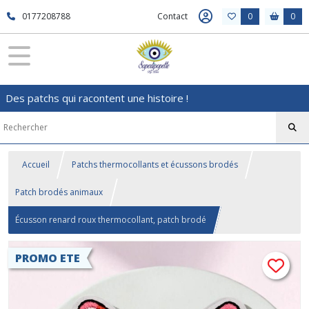
0177208788
Contact
0
0
Des patchs qui racontent une histoire !
Accueil
Patchs thermocollants et écussons brodés
Patch brodés animaux
Écusson renard roux thermocollant, patch brodé
PROMO ETE