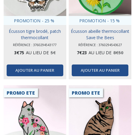
PROMOTION
-
25
%
PROMOTION
-
15
%
Écusson tigre brodé, patch
Écusson abeille thermocollant
thermocollant
Save the Bees
RÉFÉRENCE : 3760294543177
RÉFÉRENCE : 3760294543627
3
€
75
AU LIEU DE
5
€
7
€
23
AU LIEU DE
8
€
50
AJOUTER AU PANIER
AJOUTER AU PANIER
PROMO ETE
PROMO ETE