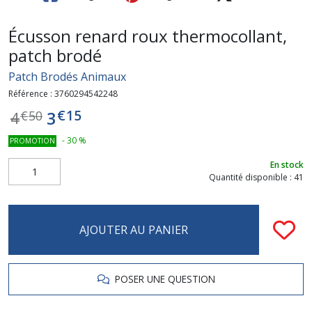
Écusson renard roux thermocollant,
patch brodé
Patch Brodés Animaux
Référence :
3760294542248
€
15
3
4
€
50
-
30
%
PROMOTION
En stock
Quantité disponible : 41
AJOUTER AU PANIER
POSER UNE QUESTION