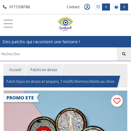
0177208788
Contact
0
0
Des patchs qui racontent une histoire !
Accueil
Patchs en strass
Patch bijou en strass et sequins, 7 motifs thermocollants au choix
PROMO ETE