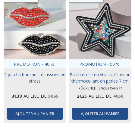
PROMOTION
-
40
%
PROMOTION
-
50
%
2 patchs bouches, écussons en
Patch étoile en strass, écusson
strass
thermocollant en perles 7 cm
RÉFÉRENCE : 3760294544877
3
€
39
AU LIEU DE
5
€
65
2
€
25
AU LIEU DE
4
€
50
AJOUTER AU PANIER
AJOUTER AU PANIER