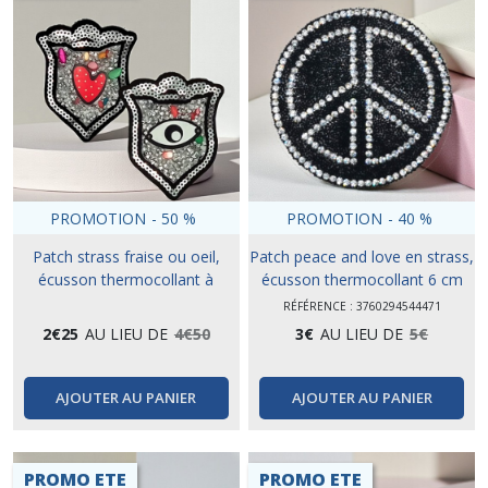
PROMOTION
-
50
%
PROMOTION
-
40
%
Patch strass fraise ou oeil,
Patch peace and love en strass,
écusson thermocollant à
écusson thermocollant 6 cm
sequins
RÉFÉRENCE : 3760294544471
2
€
25
AU LIEU DE
4
€
50
3
€
AU LIEU DE
5
€
AJOUTER AU PANIER
AJOUTER AU PANIER
PROMO ETE
PROMO ETE