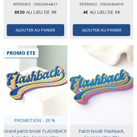
RÉFÉRENCE : 3760294544617
RÉFÉRENCE : 3760294544747
6
€
30
AU LIEU DE
9
€
4
€
AU LIEU DE
5
€
AJOUTER AU PANIER
AJOUTER AU PANIER
PROMO ETE
PROMOTION
-
20
%
Grand patch brodé FLASHBACK
Patch brodé Flashback,