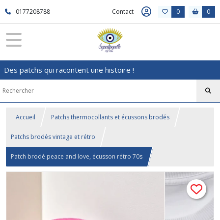
0177208788
Contact
0
0
Des patchs qui racontent une histoire !
Accueil
Patchs thermocollants et écussons brodés
Patchs brodés vintage et rétro
Patch brodé peace and love, écusson rétro 70s