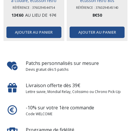
à coudre, écusson rétro
écusson rétro 80s
RÉFÉRENCE : 3760294544754
RÉFÉRENCE : 3760294545140
13
€
60
AU LIEU DE
17
€
8
€
50
AJOUTER AU PANIER
AJOUTER AU PANIER
Patchs personnalisés sur mesure
Devis gratuit dès 5 patchs
Livraison offerte dès 39€
Lettre suivie, Mondial Relay, Colissimo ou Chrono Pick-Up
-10% sur votre 1ère commande
Code WELCOME
Programme de fidélité