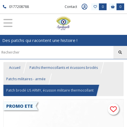
0177208788
Contact
0
0
Des patchs qui racontent une histoire !
Accueil
Patchs thermocollants et écussons brodés
Patchs militaires - armée
Patch brodé US ARMY, écusson militaire thermocollant
PROMO ETE