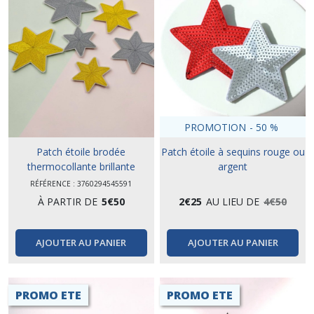
PROMOTION
-
50
%
Patch étoile brodée
Patch étoile à sequins rouge ou
thermocollante brillante
argent
RÉFÉRENCE : 3760294545591
À PARTIR DE
5
€
50
2
€
25
AU LIEU DE
4
€
50
AJOUTER AU PANIER
AJOUTER AU PANIER
PROMO ETE
PROMO ETE