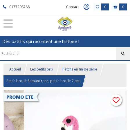
0177208788
Contact
0
0
Des patchs qui racontent une histoire !
Accueil
Les petits prix
Patchs en fin de série
Patch brodé flamant rose, patch brodé 7 cm
PROMO ETE