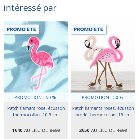
intéressé par
PROMO ETE
PROMO ETE
PROMOTION
-
50
%
PROMOTION
-
50
%
Patch flamant rose, écusson
Patch flamants roses, écusson
thermocollant 10,5 cm
brodé thermocollant 15 cm
1
€
40
AU LIEU DE
2
€
80
2
€
50
AU LIEU DE
4
€
99