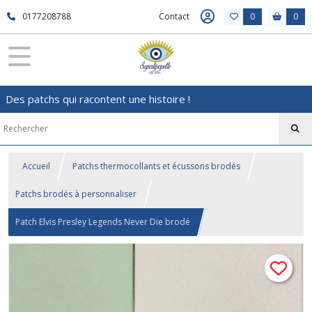
0177208788
Contact
0
0
Des patchs qui racontent une histoire !
Accueil
Patchs thermocollants et écussons brodés
Patchs brodés à personnaliser
Patch Elvis Presley Legends Never Die brodé