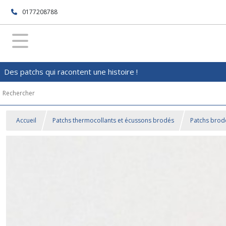
0177208788
Des patchs qui racontent une histoire !
Accueil
Patchs thermocollants et écussons brodés
Patchs brod