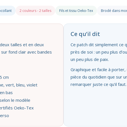
collant
2 couleurs - 2 tailles
Fils et tissu Oeko-Tex
Brodé dans mon 
Ce qu’il dit
deux tailles et en deux
Ce patch dit simplement ce q
 sur fond clair avec bandes
près de soi : un peu plus d’o
un peu plus de paix.
Graphique et facile à porter, 
pièce du quotidien que sur un
,5 cm
remarquer juste ce qu’il faut.
, vert, bleu, violet
en bas
selon le modèle
certifiés Oeko-Tex
verso