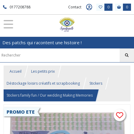
0177208788
Contact
0
0
Des patchs qui racontent une histoire !
Accueil
Les petits prix
Déstockage loisirs créatifs et scrapbooking
Stickers
Stickers family fun / Our wedding Making Memories
PROMO ETE