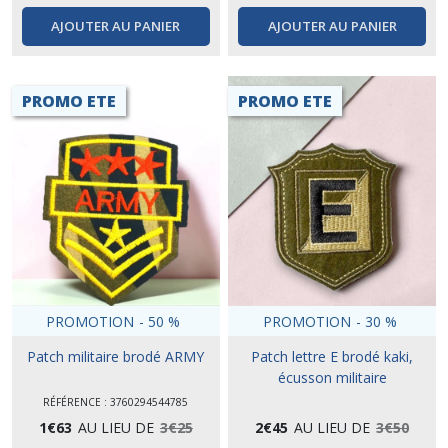
AJOUTER AU PANIER
AJOUTER AU PANIER
PROMO ETE
PROMO ETE
PROMOTION
-
50
%
PROMOTION
-
30
%
Patch militaire brodé ARMY
Patch lettre E brodé kaki,
écusson militaire
RÉFÉRENCE : 3760294544785
1
€
63
AU LIEU DE
3
€
25
2
€
45
AU LIEU DE
3
€
50