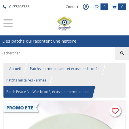
0177208788
Contact
0
0
Des patchs qui racontent une histoire !
Accueil
Patchs thermocollants et écussons brodés
Patchs militaires - armée
Patch Peace No War brodé, écusson thermocollant
PROMO ETE