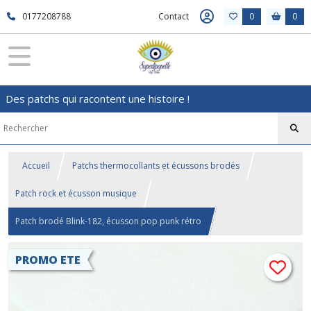
0177208788
Contact
0
0
Des patchs qui racontent une histoire !
Accueil
Patchs thermocollants et écussons brodés
Patch rock et écusson musique
Patch brodé Blink-182, écusson pop punk rétro
PROMO ETE