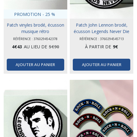
PROMOTION
-
25
%
Patch vinyles brodé, écusson
Patch John Lennon brodé,
musique rétro
écusson Legends Never Die
RÉFÉRENCE : 3760294542378
RÉFÉRENCE : 3760294545713
4
€
43
AU LIEU DE
5
€
90
À PARTIR DE
9
€
AJOUTER AU PANIER
AJOUTER AU PANIER