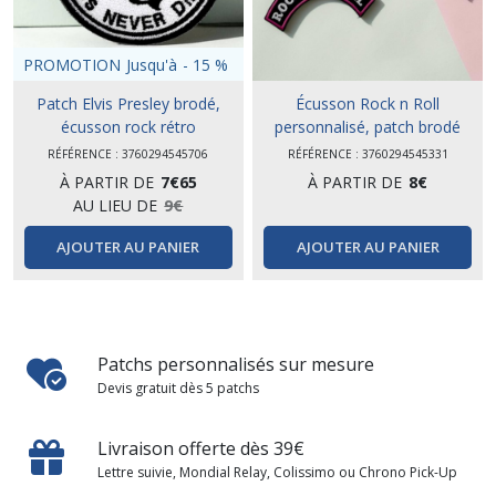
PROMOTION
Jusqu'à
-
15
%
Patch Elvis Presley brodé,
Écusson Rock n Roll
écusson rock rétro
personnalisé, patch brodé
RÉFÉRENCE : 3760294545706
RÉFÉRENCE : 3760294545331
À PARTIR DE
7
€
65
À PARTIR DE
8
€
AU LIEU DE
9
€
AJOUTER AU PANIER
AJOUTER AU PANIER
Patchs personnalisés sur mesure
Devis gratuit dès 5 patchs
Livraison offerte dès 39€
Lettre suivie, Mondial Relay, Colissimo ou Chrono Pick-Up