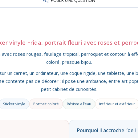
POSER UNE QUESTION
ker vinyle Frida, portrait fleuri avec roses et perr
a avec roses rouges, feuillage tropical, perroquet et contour à effe
coloré, presque bijou.
 sur un carnet, un ordinateur, une coque rigide, une tablette, une
se contente pas de décorer : il pose une ambiance, entre art popu
petit cabinet de curiosités.
Sticker vinyle
Portrait coloré
Résiste à l’eau
Intérieur et extérieur
Pourquoi il accroche l’oeil