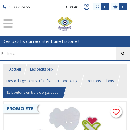
0177208788
Contact
0
0
Des patchs qui racontent une histoire !
Accueil
Les petits prix
Déstockage loisirs créatifs et scrapbooking
Boutons en bois
12 boutons en bois doigts coeur
PROMO ETE