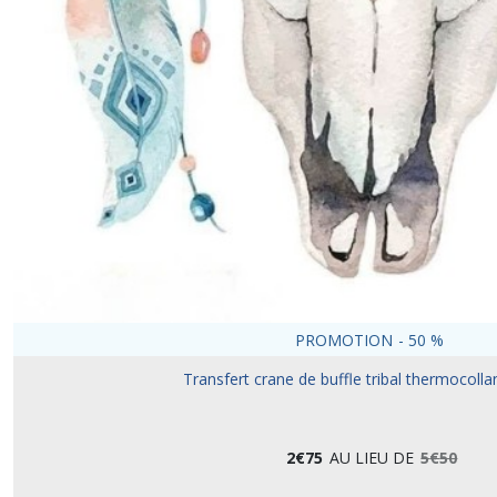
PROMOTION
-
50
%
Transfert crane de buffle tribal thermocolla
2
€
75
AU LIEU DE
5
€
50