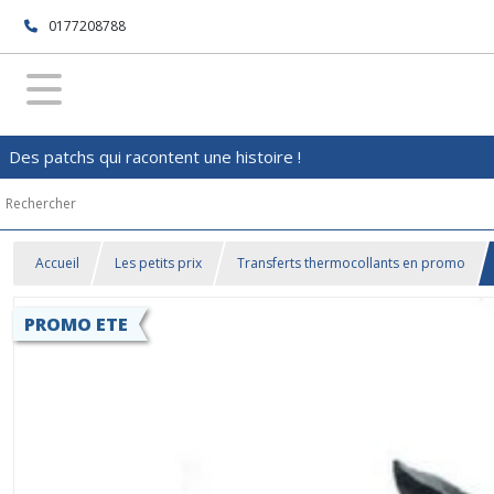
0177208788
Des patchs qui racontent une histoire !
Accueil
Les petits prix
Transferts thermocollants en promo
PROMO ETE