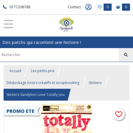
0177208788
Contact
0
0
Des patchs qui racontent une histoire !
Accueil
Les petits prix
Déstockage loisirs créatifs et scrapbooking
Stickers
Stickers Sandylion Love Totally you
PROMO ETE