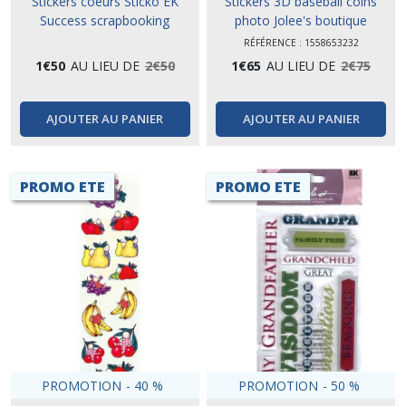
Stickers coeurs Sticko EK
Stickers 3D baseball coins
Success scrapbooking
photo Jolee's boutique
RÉFÉRENCE : 1558653232
1
€
50
AU LIEU DE
2
€
50
1
€
65
AU LIEU DE
2
€
75
AJOUTER AU PANIER
AJOUTER AU PANIER
PROMO ETE
PROMO ETE
PROMOTION
-
40
%
PROMOTION
-
50
%