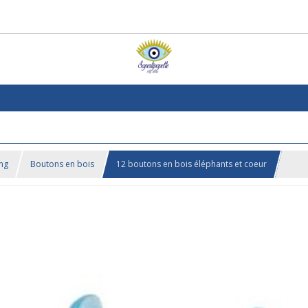
ing
Boutons en bois
12 boutons en bois éléphants et coeur