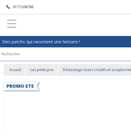
0177208788
Des patchs qui racontent une histoire !
Accueil
Les petits prix
Déstockage loisirs créatifs et scrapbook
PROMO ETE