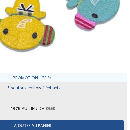
PROMOTION
-
50
%
15 boutons en bois éléphants
1
€
75
AU LIEU DE
3
€
50
AJOUTER AU PANIER