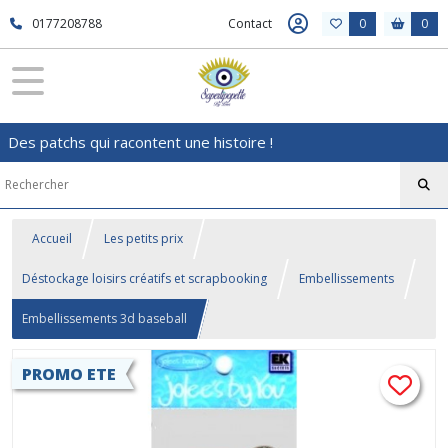
0177208788
Contact
0
0
Des patchs qui racontent une histoire !
Accueil
Les petits prix
Déstockage loisirs créatifs et scrapbooking
Embellissements
Embellissements 3d baseball
PROMO ETE