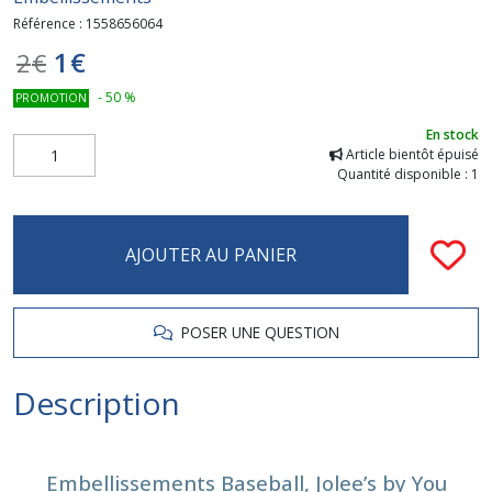
Référence :
1558656064
1
€
2
€
-
50
%
PROMOTION
En stock
Article bientôt épuisé
Quantité disponible : 1
AJOUTER AU PANIER
POSER UNE QUESTION
Description
Embellissements Baseball, Jolee’s by You