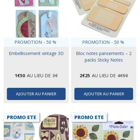
PROMOTION
-
50
%
PROMOTION
-
50
%
Embellissement vintage 3D
Bloc notes pansements – 2
packs Sticky Notes
1
€
50
AU LIEU DE
3
€
2
€
25
AU LIEU DE
4
€
50
AJOUTER AU PANIER
AJOUTER AU PANIER
PROMO ETE
PROMO ETE