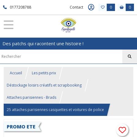
0177208788
Contact
0
0
Des patchs qui racontent une histoire !
Accueil
Les petits prix
Déstockage loisirs créatifs et scrapbooking
Attaches parisiennes - Brads
25 attaches parisiennes casquettes et voitures de police
PROMO ETE