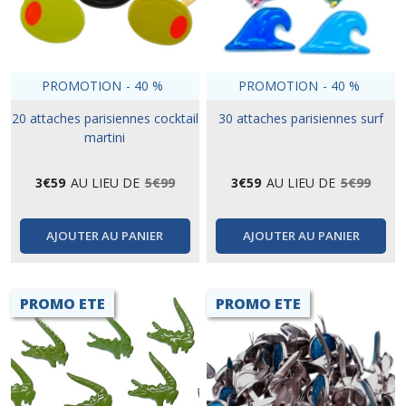
PROMOTION
-
40
%
PROMOTION
-
40
%
20 attaches parisiennes cocktail
30 attaches parisiennes surf
martini
3
€
59
AU LIEU DE
5
€
99
3
€
59
AU LIEU DE
5
€
99
AJOUTER AU PANIER
AJOUTER AU PANIER
PROMO ETE
PROMO ETE