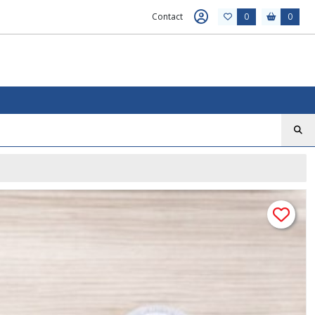
Contact
0
0