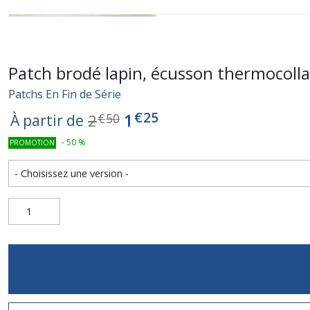
Patch brodé lapin, écusson thermocoll
Patchs En Fin de Série
€
25
1
2
€
50
À partir de
-
50
%
PROMOTION