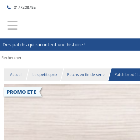
0177208788
Des patchs qui racontent une histoire !
Accueil
Les petits prix
Patchs en fin de série
Patch brodé l
PROMO ETE