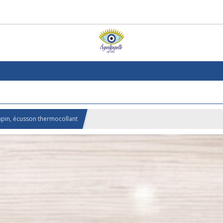
apin, écusson thermocollant