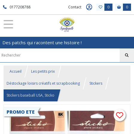
0177208788
Contact
0
0
Des patchs qui racontent une histoire !
Accueil
Les petits prix
Déstockage loisirs créatifs et scrapbooking
Stickers
Stickers baseball USA, Sticko
PROMO ETE