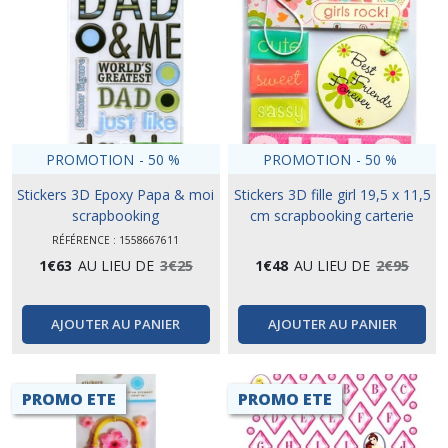
PROMOTION
-
50
%
PROMOTION
-
50
%
Stickers 3D Epoxy Papa & moi
Stickers 3D fille girl 19,5 x 11,5
scrapbooking
cm scrapbooking carterie
créative
RÉFÉRENCE : 1558667611
1
€
63
AU LIEU DE
3
€
25
1
€
48
AU LIEU DE
2
€
95
AJOUTER AU PANIER
AJOUTER AU PANIER
PROMO ETE
PROMO ETE