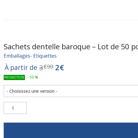
Sachets dentelle baroque – Lot de 50 po
Emballages- Etiquettes
2
€
3
€
99
À partir de
-
50
%
PROMOTION