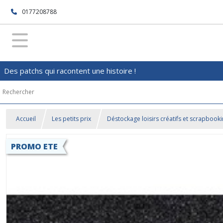
0177208788
Des patchs qui racontent une histoire !
Accueil
Les petits prix
Déstockage loisirs créatifs et scrapbook
PROMO ETE