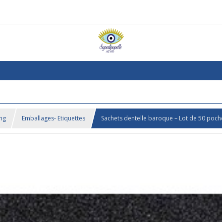
ing
Emballages- Etiquettes
Sachets dentelle baroque – Lot de 50 poche