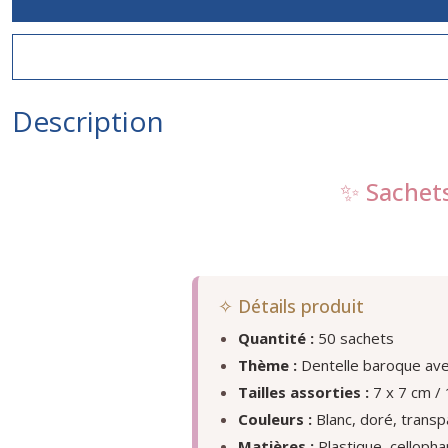
Description
✨ Sachets
✧ Détails produit
Quantité :
50 sachets
Thème :
Dentelle baroque avec 
Tailles assorties :
7 x 7 cm / 
Couleurs :
Blanc, doré, transp
Matières :
Plastique, celloph