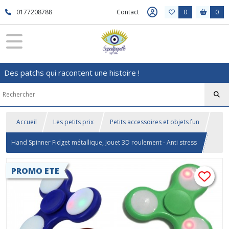
0177208788
Contact
0
0
Des patchs qui racontent une histoire !
Accueil
Les petits prix
Petits accessoires et objets fun
Hand Spinner Fidget métallique, Jouet 3D roulement - Anti stress
PROMO ETE