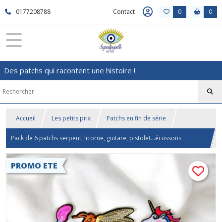
0177208788
Contact
0
0
Des patchs qui racontent une histoire !
Accueil
Les petits prix
Patchs en fin de série
Pack de 6 patchs serpent, licorne, guitare, pistolet...écussons
thermocollants brodés
PROMO ETE