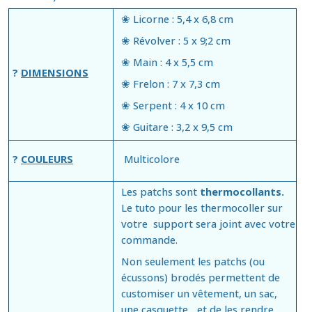
❀
Licorne : 5,4 x 6,8 cm
❀
Révolver : 5 x 9;2 cm
❀
Main : 4 x 5,5 cm
?
DIMENSIONS
❀
Frelon : 7 x 7,3 cm
❀
Serpent : 4 x 10 cm
❀
Guitare : 3,2 x 9,5 cm
?
COULEURS
Multicolore
Les patchs sont
thermocollants.
Le tuto pour les thermocoller sur
votre support sera joint avec votre
commande.
Non seulement les patchs (ou
écussons) brodés permettent de
customiser un vêtement, un sac,
une casquette... et de les rendre