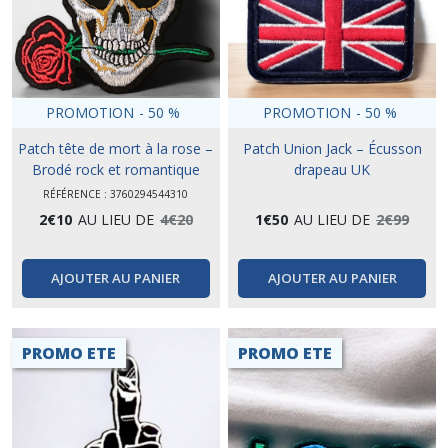
PROMOTION
-
50
%
PROMOTION
-
50
%
Patch tête de mort à la rose –
Patch Union Jack – Écusson
Brodé rock et romantique
drapeau UK
RÉFÉRENCE : 3760294544310
2
€
10
AU LIEU DE
4
€
20
1
€
50
AU LIEU DE
2
€
99
AJOUTER AU PANIER
AJOUTER AU PANIER
PROMO ETE
PROMO ETE