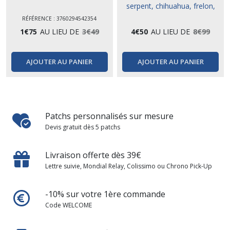
serpent, chihuahua, frelon,
tigre...
RÉFÉRENCE : 3760294542354
1
€
75
AU LIEU DE
3
€
49
4
€
50
AU LIEU DE
8
€
99
AJOUTER AU PANIER
AJOUTER AU PANIER
Patchs personnalisés sur mesure
Devis gratuit dès 5 patchs
Livraison offerte dès 39€
Lettre suivie, Mondial Relay, Colissimo ou Chrono Pick-Up
-10% sur votre 1ère commande
Code WELCOME