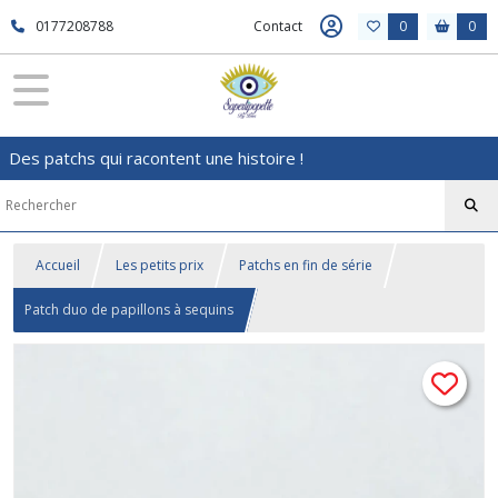
0177208788
Contact
0
0
Des patchs qui racontent une histoire !
Accueil
Les petits prix
Patchs en fin de série
Patch duo de papillons à sequins