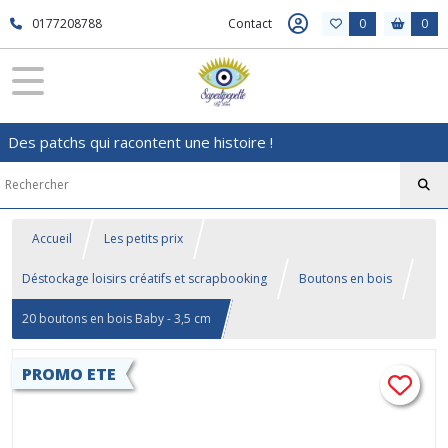
0177208788
Contact
0
0
Des patchs qui racontent une histoire !
Accueil
Les petits prix
Déstockage loisirs créatifs et scrapbooking
Boutons en bois
20 boutons en bois Baby - 3,5 cm
PROMO ETE