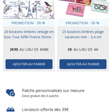
PROMOTION
-
50
%
PROMOTION
-
50
%
20 boutons timbres vintage en
25 boutons timbres plage
bois Tour Eiffel France Rome -
vacances mer - 3,4 cm
3,3 cm
2
€
90
AU LIEU DE
5
€
80
3
€
AU LIEU DE
6
€
AJOUTER AU PANIER
AJOUTER AU PANIER
Patchs personnalisés sur mesure
Devis gratuit dès 5 patchs
Livraison offerte dès 39€