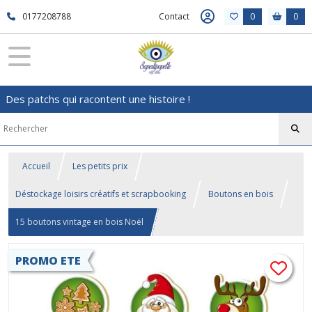
0177208788
Contact
0
0
Des patchs qui racontent une histoire !
Accueil
Les petits prix
Déstockage loisirs créatifs et scrapbooking
Boutons en bois
15 boutons vintage en bois Noël
PROMO ETE