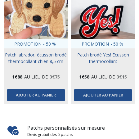
PROMOTION
-
50
%
PROMOTION
-
50
%
Patch labrador, écusson brodé
Patch brodé Yes! Ecusson
thermocollant chien 8,5 cm
thermocollant
1
€
88
AU LIEU DE
3
€
75
1
€
58
AU LIEU DE
3
€
15
AJOUTER AU PANIER
AJOUTER AU PANIER
Patchs personnalisés sur mesure
Devis gratuit dès 5 patchs