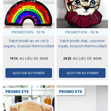
PROMOTION
-
50
%
PROMOTION
-
50
%
Patch brodé arc en ciel à
Patch brodé chat, couronne
sequins, écusson thermocollant
royale, écusson thermocollant
15 cm
1
€
15
AU LIEU DE
2
€
29
3
€
25
AU LIEU DE
6
€
49
AJOUTER AU PANIER
AJOUTER AU PANIER
PROMO ETE
PROMO ETE