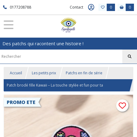
0177208788
Contact
0
0
Des patchs qui racontent une histoire !
Accueil
Les petits prix
Patchs en fin de série
Patch brodé fille Kawaii – La touche stylée et fun pour ta
customisation
PROMO ETE