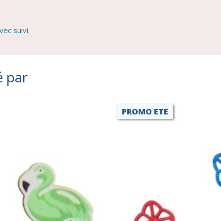
ec suivi.
é par
PROMO ETE