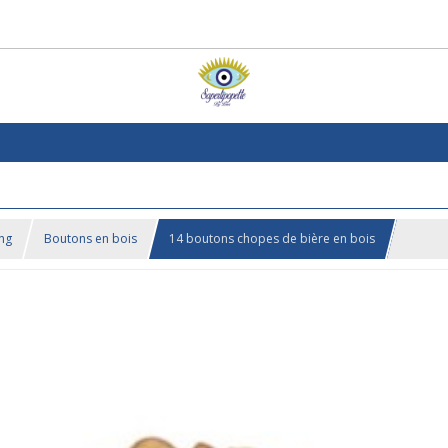
ing
Boutons en bois
14 boutons chopes de bière en bois