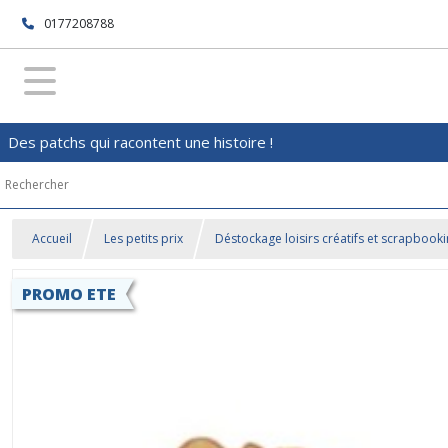
0177208788
Des patchs qui racontent une histoire !
Accueil
Les petits prix
Déstockage loisirs créatifs et scrapbook
PROMO ETE