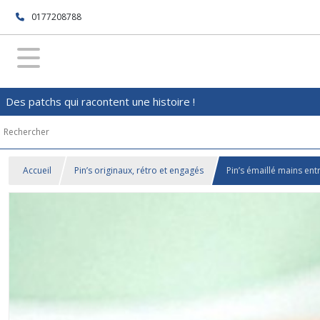
0177208788
Des patchs qui racontent une histoire !
Accueil
Pin’s originaux, rétro et engagés
Pin’s émaillé mains ent