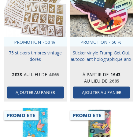
PROMOTION
-
50
%
PROMOTION
-
50
%
75 stickers timbres vintage
Sticker vinyle Trump Get Out,
dorés
autocollant holographique anti-
Trump
2
€
33
AU LIEU DE
4
€
65
À PARTIR DE
1
€
43
AU LIEU DE
2
€
85
AJOUTER AU PANIER
AJOUTER AU PANIER
PROMO ETE
PROMO ETE