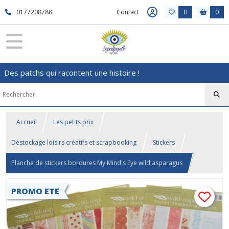
0177208788
Contact
0
0
Des patchs qui racontent une histoire !
Accueil
Les petits prix
Déstockage loisirs créatifs et scrapbooking
Stickers
Planche de stickers bordures My Mind's Eye wild asparagus
PROMO ETE