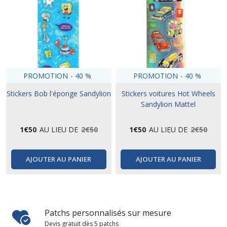
PROMOTION
-
40
%
PROMOTION
-
40
%
Stickers Bob l'éponge Sandylion
Stickers voitures Hot Wheels
Sandylion Mattel
1
€
50
AU LIEU DE
2
€
50
1
€
50
AU LIEU DE
2
€
50
AJOUTER AU PANIER
AJOUTER AU PANIER
Patchs personnalisés sur mesure
Devis gratuit dès 5 patchs