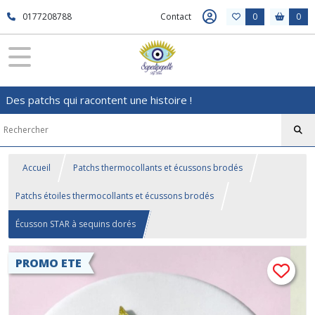
0177208788
Contact
0
0
Des patchs qui racontent une histoire !
Accueil
Patchs thermocollants et écussons brodés
Patchs étoiles thermocollants et écussons brodés
Écusson STAR à sequins dorés
PROMO ETE