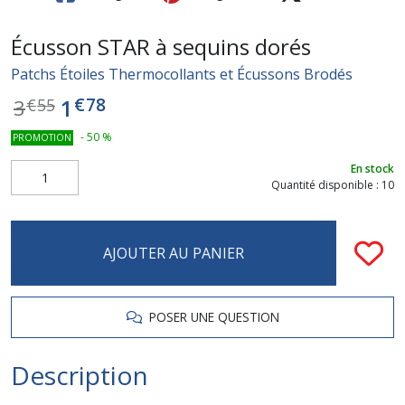
Écusson STAR à sequins dorés
Patchs Étoiles Thermocollants et Écussons Brodés
€
78
1
3
€
55
-
50
%
PROMOTION
En stock
Quantité disponible : 10
AJOUTER AU PANIER
POSER UNE QUESTION
Description