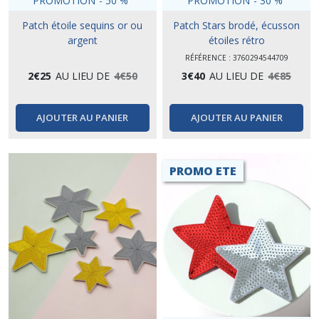
PROMOTION
-
50
%
PROMOTION
-
30
%
Patch étoile sequins or ou
Patch Stars brodé, écusson
argent
étoiles rétro
RÉFÉRENCE : 3760294544709
2
€
25
AU LIEU DE
4
€
50
3
€
40
AU LIEU DE
4
€
85
AJOUTER AU PANIER
AJOUTER AU PANIER
PROMO ETE