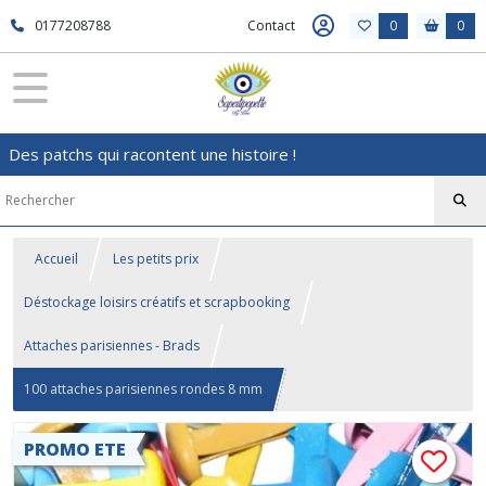
0177208788
Contact
0
0
Des patchs qui racontent une histoire !
Accueil
Les petits prix
Déstockage loisirs créatifs et scrapbooking
Attaches parisiennes - Brads
100 attaches parisiennes rondes 8 mm
PROMO ETE