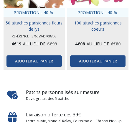
PROMOTION
-
40
%
PROMOTION
-
40
%
50 attaches parisiennes fleurs
100 attaches parisiennes
de lys
coeurs
RÉFÉRENCE : 37602945408866
4
€
19
AU LIEU DE
6
€
99
4
€
08
AU LIEU DE
6
€
80
AJOUTER AU PANIER
AJOUTER AU PANIER
Patchs personnalisés sur mesure
Devis gratuit dès 5 patchs
Livraison offerte dès 39€
Lettre suivie, Mondial Relay, Colissimo ou Chrono Pick-Up