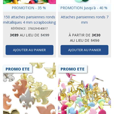
PROMOTION
-
35
%
PROMOTION
Jusqu'à
-
40
%
150 attaches parisiennes ronds
Attaches parisiennes ronds 7
métalliques 4 mm scrapbooking
mm
RÉFÉRENCE : 3760294540817
3
€
89
AU LIEU DE
5
€
99
À PARTIR DE
3
€
30
AU LIEU DE
5
€
50
AJOUTER AU PANIER
AJOUTER AU PANIER
PROMO ETE
PROMO ETE