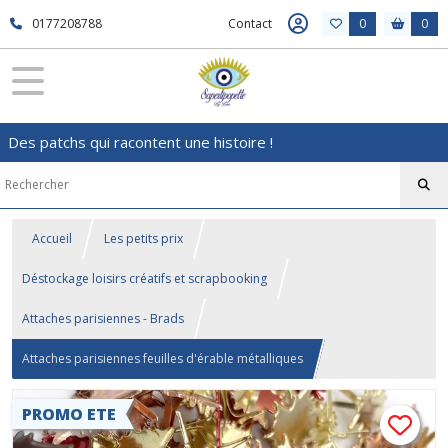
0177208788
Contact
0
0
Des patchs qui racontent une histoire !
Accueil
Les petits prix
Déstockage loisirs créatifs et scrapbooking
Attaches parisiennes - Brads
Attaches parisiennes feuilles d'érable métalliques
PROMO ETE