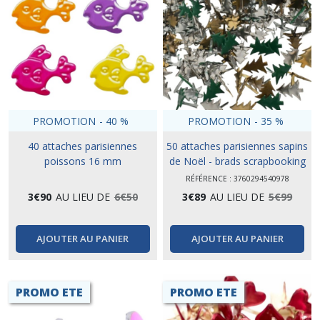
PROMOTION
-
40
%
PROMOTION
-
35
%
40 attaches parisiennes
50 attaches parisiennes sapins
poissons 16 mm
de Noël - brads scrapbooking
RÉFÉRENCE : 3760294540978
3
€
90
AU LIEU DE
6
€
50
3
€
89
AU LIEU DE
5
€
99
AJOUTER AU PANIER
AJOUTER AU PANIER
PROMO ETE
PROMO ETE