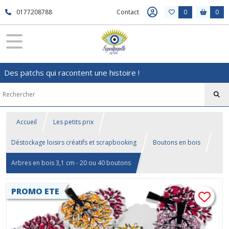
0177208788
Contact
0
0
Des patchs qui racontent une histoire !
Accueil
Les petits prix
Déstockage loisirs créatifs et scrapbooking
Boutons en bois
Arbres en bois 3,1 cm - 20 ou 40 boutons
PROMO ETE