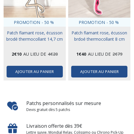
PROMOTION
-
50
%
PROMOTION
-
50
%
Patch flamant rose, écusson
Patch flamant rose, écusson
brodé thermocollant 14,7 cm
brdoé thermocollant 8 cm
2
€
10
AU LIEU DE
4
€
20
1
€
40
AU LIEU DE
2
€
79
AJOUTER AU PANIER
AJOUTER AU PANIER
Patchs personnalisés sur mesure
Devis gratuit dès 5 patchs
Livraison offerte dès 39€
Lettre suivie, Mondial Relay, Colissimo ou Chrono Pick-Up