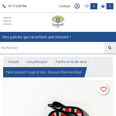
0177208788
Contact
0
0
Des patchs qui racontent une histoire !
Accueil
Les petits prix
Patchs en fin de série
Patch serpent rouge et noir - Écusson thermocollant