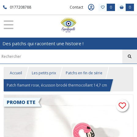
0177208788
Contact
0
0
Des patchs qui racontent une histoire !
Accueil
Les petits prix
Patchs en fin de série
Patch flamant rose, écusson brodé thermocollant 14,7 cm
PROMO ETE