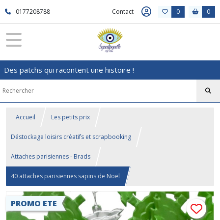
0177208788
Contact
0
0
Des patchs qui racontent une histoire !
Accueil
Les petits prix
Déstockage loisirs créatifs et scrapbooking
Attaches parisiennes - Brads
40 attaches parisiennes sapins de Noël
PROMO ETE