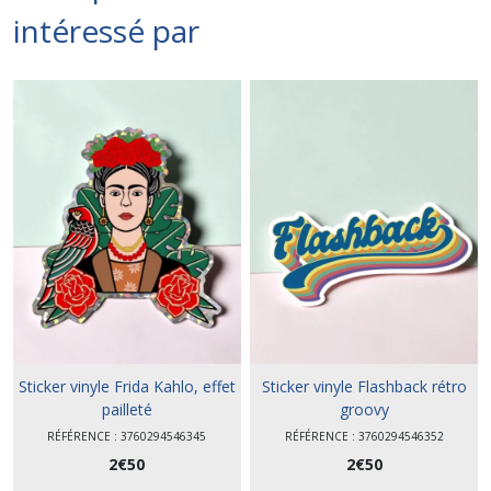
intéressé par
Sticker vinyle Frida Kahlo, effet
Sticker vinyle Flashback rétro
pailleté
groovy
RÉFÉRENCE : 3760294546345
RÉFÉRENCE : 3760294546352
2
€
50
2
€
50