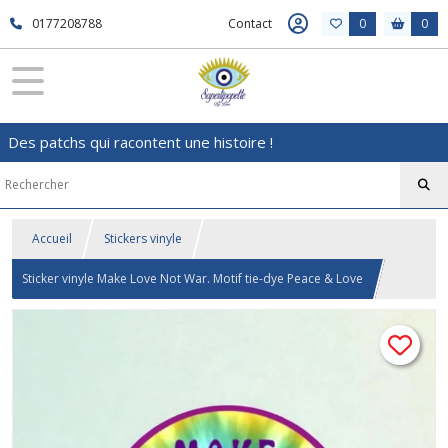
0177208788
Contact
0
0
Des patchs qui racontent une histoire !
Accueil
Stickers vinyle
Sticker vinyle Make Love Not War. Motif tie-dye Peace & Love