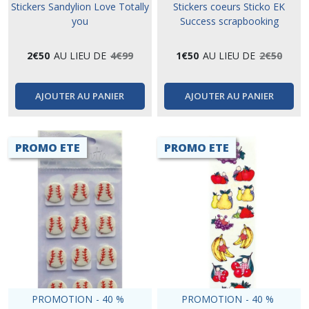
Stickers Sandylion Love Totally
Stickers coeurs Sticko EK
you
Success scrapbooking
2
€
50
AU LIEU DE
4
€
99
1
€
50
AU LIEU DE
2
€
50
AJOUTER AU PANIER
AJOUTER AU PANIER
PROMO ETE
PROMO ETE
PROMOTION
-
40
%
PROMOTION
-
40
%