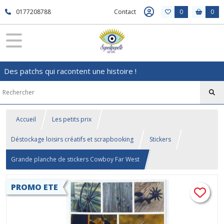
0177208788
Contact
0
0
Des patchs qui racontent une histoire !
Accueil
Les petits prix
Déstockage loisirs créatifs et scrapbooking
Stickers
Grande planche de stickers Cowboy Far West
PROMO ETE