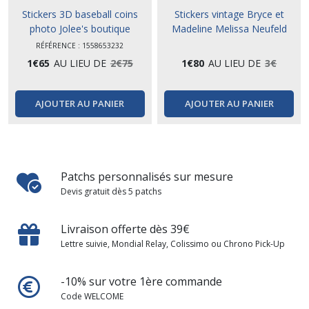
Stickers 3D baseball coins
Stickers vintage Bryce et
photo Jolee's boutique
Madeline Melissa Neufeld
RÉFÉRENCE : 1558653232
1
€
65
AU LIEU DE
2
€
75
1
€
80
AU LIEU DE
3
€
AJOUTER AU PANIER
AJOUTER AU PANIER
Patchs personnalisés sur mesure
Devis gratuit dès 5 patchs
Livraison offerte dès 39€
Lettre suivie, Mondial Relay, Colissimo ou Chrono Pick-Up
-10% sur votre 1ère commande
Code WELCOME