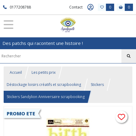
0177208788
Contact
0
0
Des patchs qui racontent une histoire !
Accueil
Les petits prix
Déstockage loisirs créatifs et scrapbooking
Stickers
Stickers Sandylion Anniversaire scrapbooking
PROMO ETE