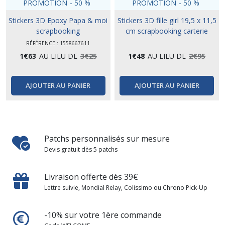
PROMOTION
-
50
%
PROMOTION
-
50
%
Stickers 3D Epoxy Papa & moi
Stickers 3D fille girl 19,5 x 11,5
scrapbooking
cm scrapbooking carterie
créative
RÉFÉRENCE : 1558667611
1
€
63
AU LIEU DE
3
€
25
1
€
48
AU LIEU DE
2
€
95
AJOUTER AU PANIER
AJOUTER AU PANIER
Patchs personnalisés sur mesure
Devis gratuit dès 5 patchs
Livraison offerte dès 39€
Lettre suivie, Mondial Relay, Colissimo ou Chrono Pick-Up
-10% sur votre 1ère commande