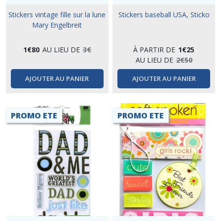
Stickers vintage fille sur la lune
Stickers baseball USA, Sticko
Mary Engelbreit
1
€
80
AU LIEU DE
3
€
À PARTIR DE
1
€
25
AU LIEU DE
2
€
50
AJOUTER AU PANIER
AJOUTER AU PANIER
PROMO ETE
PROMO ETE