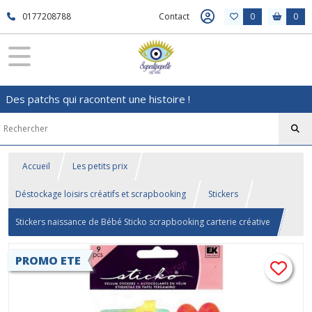
0177208788
Contact
0
0
Des patchs qui racontent une histoire !
Accueil
Les petits prix
Déstockage loisirs créatifs et scrapbooking
Stickers
Stickers naissance de Bébé Sticko scrapbooking carterie créative
PROMO ETE