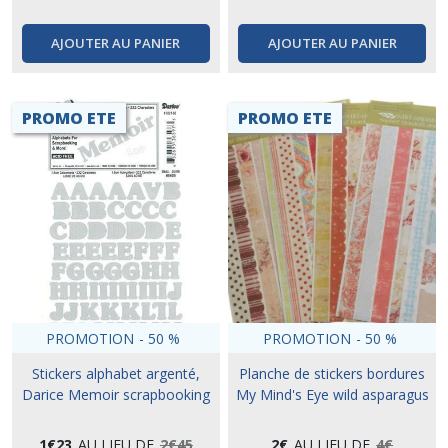
AJOUTER AU PANIER
AJOUTER AU PANIER
PROMO ETE
PROMO ETE
PROMOTION
-
50
%
PROMOTION
-
50
%
Stickers alphabet argenté,
Planche de stickers bordures
Darice Memoir scrapbooking
My Mind's Eye wild asparagus
1
€
23
AU LIEU DE
2
€
45
2
€
AU LIEU DE
4
€