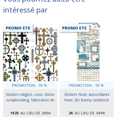
intéressé par
PROMO ETE
PROMO ETE
PROMOTION
-
50
%
PROMOTION
-
50
%
Stickers religion, croix, Sticko
Stickers Noël, autocollants
scrapbooking, fabrication de
hiver, Bo Bunny cardstock
cartes
stickers
1
€
25
AU LIEU DE
2
€
50
2
€
AU LIEU DE
3
€
99