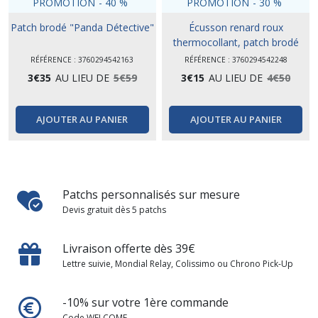
PROMOTION
-
40
%
PROMOTION
-
30
%
Patch brodé "Panda Détective"
Écusson renard roux
thermocollant, patch brodé
RÉFÉRENCE : 3760294542163
RÉFÉRENCE : 3760294542248
3
€
35
AU LIEU DE
5
€
59
3
€
15
AU LIEU DE
4
€
50
AJOUTER AU PANIER
AJOUTER AU PANIER
Patchs personnalisés sur mesure
Devis gratuit dès 5 patchs
Livraison offerte dès 39€
Lettre suivie, Mondial Relay, Colissimo ou Chrono Pick-Up
-10% sur votre 1ère commande
Code WELCOME