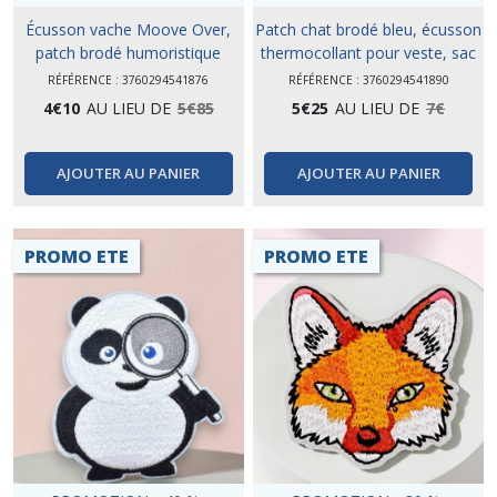
Écusson vache Moove Over,
Patch chat brodé bleu, écusson
patch brodé humoristique
thermocollant pour veste, sac
ou idée cadeau
RÉFÉRENCE : 3760294541876
RÉFÉRENCE : 3760294541890
4
€
10
AU LIEU DE
5
€
85
5
€
25
AU LIEU DE
7
€
AJOUTER AU PANIER
AJOUTER AU PANIER
PROMO ETE
PROMO ETE