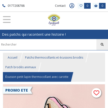
0177208788
Contact
0
0
Des patchs qui racontent une histoire !
Accueil
Patchs thermocollants et écussons brodés
Patch brodés animaux
Écusson petit lapin thermocollant avec carotte
PROMO ETE