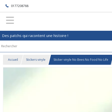
0177208788
Des patchs qui racontent une histoire !
Accueil
Stickers vinyle
Sticker vinyle No Bees No Food No Life