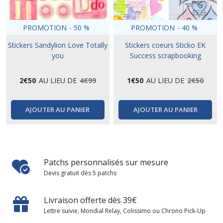
PROMOTION
-
50
%
PROMOTION
-
40
%
Stickers Sandylion Love Totally
Stickers coeurs Sticko EK
you
Success scrapbooking
2
€
50
AU LIEU DE
4
€
99
1
€
50
AU LIEU DE
2
€
50
AJOUTER AU PANIER
AJOUTER AU PANIER
Patchs personnalisés sur mesure
Devis gratuit dès 5 patchs
Livraison offerte dès 39€
Lettre suivie, Mondial Relay, Colissimo ou Chrono Pick-Up