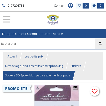
0177208788
Contact
0
0
Des patchs qui racontent une histoire !
Accueil
Les petits prix
Déstockage loisirs créatifs et scrapbooking
Stickers
Stickers 3D Epoxy Mon papa est le meilleur papa
PROMO ETE