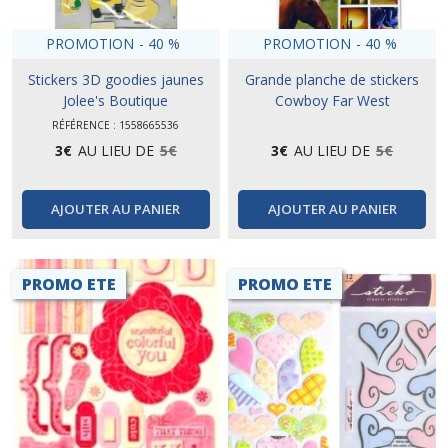
PROMOTION
-
40
%
PROMOTION
-
40
%
Stickers 3D goodies jaunes
Grande planche de stickers
Jolee's Boutique
Cowboy Far West
RÉFÉRENCE : 1558665536
3
€
AU LIEU DE
5
€
3
€
AU LIEU DE
5
€
AJOUTER AU PANIER
AJOUTER AU PANIER
PROMO ETE
PROMO ETE